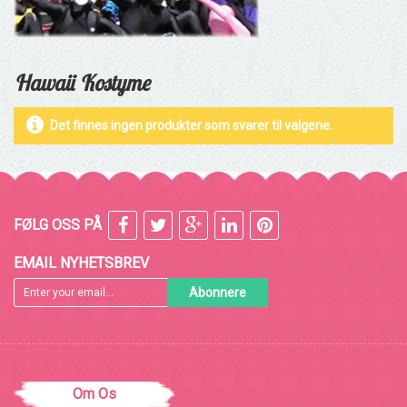
Hawaii Kostyme
Det finnes ingen produkter som svarer til valgene.
FØLG OSS PÅ
EMAIL NYHETSBREV
Abonnere
Om Os